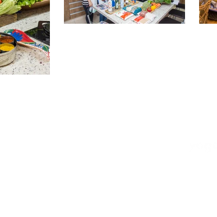
Rua Campos Salles, 415
Itatiba, SP, Brasil 13257- 610
Whatsapp (11) 94330-8686
rosanayoga@outlook.com